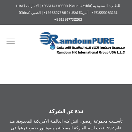
للطلب: السعودية (Saudi Arabia) 966114736600+ | الإمارات (UAE)
971555083131+ | أمريكا (USA) 19566273884+ | الصين (China)
8613917732263+
نبذة عن الشركة
تأسست مجموعة رمضون اتش كيه العالمية الأمريكية المحدودة, منذ
عام 1992 تحت اسم الماركة المسجلة رمضونبيور بجميع فرعها في