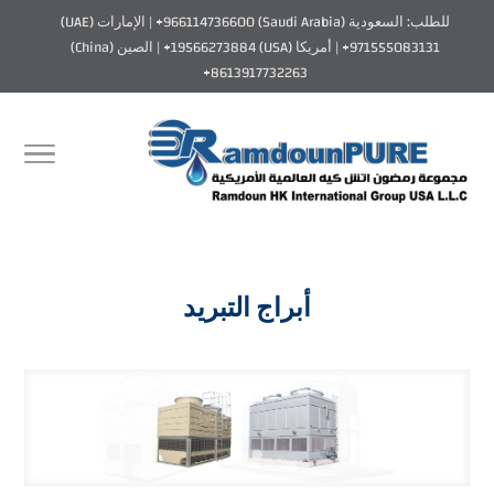
للطلب: السعودية (Saudi Arabia) 966114736600+ | الإمارات (UAE)
971555083131+ | أمريكا (USA) 19566273884+ | الصين (China)
8613917732263+
أبراج التبريد